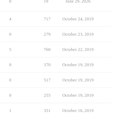
0
19
June 29, 2026
4
717
October 24, 2019
0
279
October 23, 2019
5
760
October 22, 2019
0
370
October 19, 2019
0
517
October 19, 2019
0
255
October 19, 2019
1
351
October 16, 2019