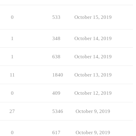
0
533
October 15, 2019
1
348
October 14, 2019
1
638
October 14, 2019
11
1840
October 13, 2019
0
409
October 12, 2019
27
5346
October 9, 2019
0
617
October 9, 2019