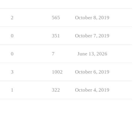
2
565
October 8, 2019
0
351
October 7, 2019
0
7
June 13, 2026
3
1002
October 6, 2019
1
322
October 4, 2019