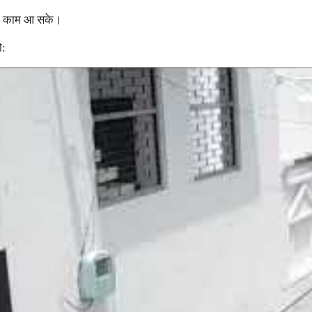
कोई काम आ सके।
ो: