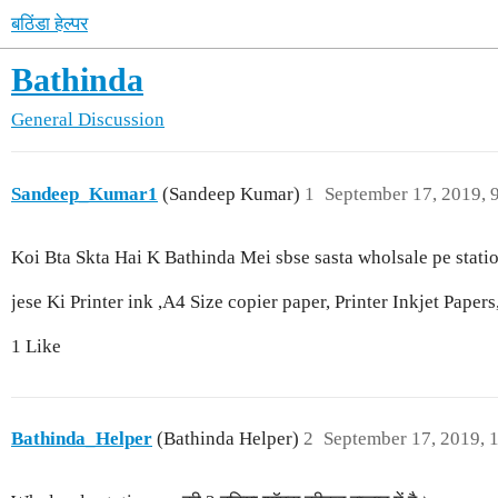
बठिंडा हेल्पर
Bathinda
General Discussion
Sandeep_Kumar1
(Sandeep Kumar)
1
September 17, 2019, 
Koi Bta Skta Hai K Bathinda Mei sbse sasta wholsale pe statio
jese Ki Printer ink ,A4 Size copier paper, Printer Inkjet Pape
1 Like
Bathinda_Helper
(Bathinda Helper)
2
September 17, 2019, 