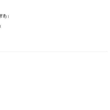
ं हैं)।
।