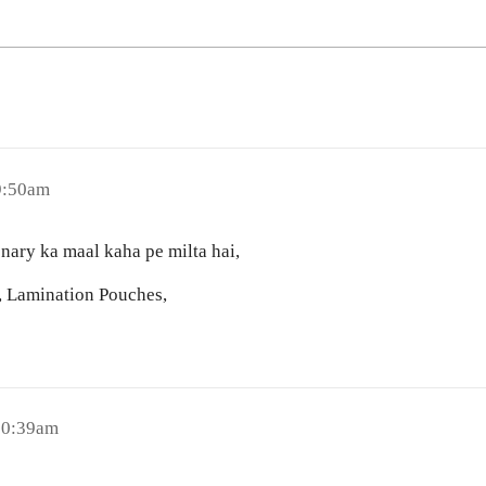
9:50am
nary ka maal kaha pe milta hai,
rs, Lamination Pouches,
10:39am