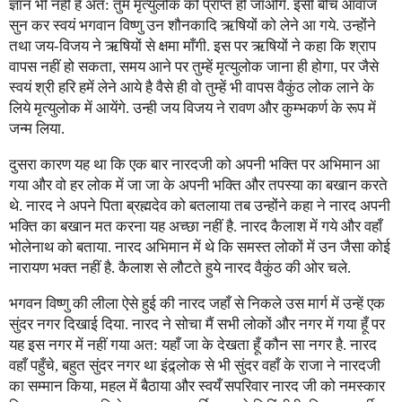
ज्ञान भी नहीं है अत: तुम मृत्युलोक को प्राप्त हो जाओगे. इसी बीच आवाज
सुन कर स्वयं भगवान विष्णु उन शौनकादि ऋषियों को लेने आ गये. उन्होंने
तथा जय-विजय ने ऋषियों से क्षमा माँगी. इस पर ऋषियों ने कहा कि श्राप
वापस नहीं हो सकता, समय आने पर तुम्हें मृत्युलोक जाना ही होगा, पर जैसे
स्वयं श्री हरि हमें लेने आये है वैसे ही वो तुम्हें भी वापस वैकुंठ लोक लाने के
लिये मृत्युलोक में आयेंगे. उन्ही जय विजय ने रावण और कुम्भकर्ण के रूप में
जन्म लिया.
दुसरा कारण यह था कि एक बार नारदजी को अपनी भक्ति पर अभिमान आ
गया और वो हर लोक में जा जा के अपनी भक्ति और तपस्या का बखान करते
थे. नारद ने अपने पिता ब्रह्मदेव को बतलाया तब उन्होंने कहा ने नारद अपनी
भक्ति का बखान मत करना यह अच्छा नहीं है. नारद कैलाश में गये और वहाँ
भोलेनाथ को बताया. नारद अभिमान में थे कि समस्त लोकों में उन जैसा कोई
नारायण भक्त नहीं है. कैलाश से लौटते हुये नारद वैकुंठ की ओर चले.
भगवन विष्णु की लीला ऐसे हुई की नारद जहाँ से निकले उस मार्ग में उन्हें एक
सुंदर नगर दिखाई दिया. नारद ने सोचा मैं सभी लोकों और नगर में गया हूँ पर
यह इस नगर में नहीं गया अत: यहाँ जा के देखता हूँ कौन सा नगर है. नारद
वहाँ पहुँचे, बहुत सुंदर नगर था इंद्र्लोक से भी सुंदर वहाँ के राजा ने नारदजी
का सम्मान किया, महल में बैठाया और स्वयँ सपरिवार नारद जी को नमस्कार