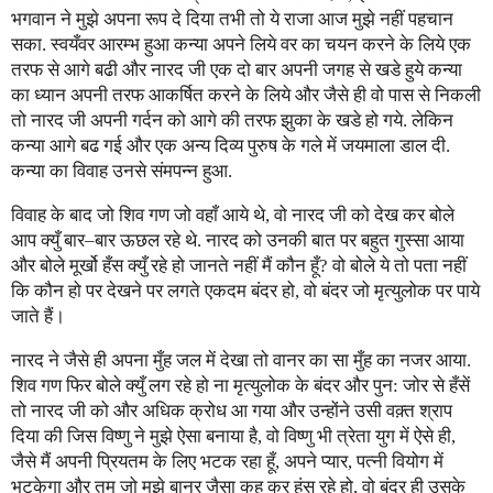
भगवान ने मुझे अपना रूप दे दिया तभी तो ये राजा आज मुझे नहीं पहचान
सका. स्वयँवर आरम्भ हुआ कन्या अपने लिये वर का चयन करने के लिये एक
तरफ से आगे बढी और नारद जी एक दो बार अपनी जगह से खडे हुये कन्या
का ध्यान अपनी तरफ आकर्षित करने के लिये और जैसे ही वो पास से निकली
तो नारद जी अपनी गर्दन को आगे की तरफ झुका के खडे हो गये. लेकिन
कन्या आगे बढ गई और एक अन्य दिव्य पुरुष के गले में जयमाला डाल दी.
कन्या का विवाह उनसे संमपन्न हुआ.
विवाह के बाद जो शिव गण जो वहाँ आये थे, वो नारद जी को देख कर बोले
आप क्युँ बार–बार ऊछल रहे थे. नारद को उनकी बात पर बहुत गुस्सा आया
और बोले मूर्खो हँस क्युँ रहे हो जानते नहीं मैं कौन हूँ? वो बोले ये तो पता नहीं
कि कौन हो पर देखने पर लगते एकदम बंदर हो, वो बंदर जो मृत्युलोक पर पाये
जाते हैं।
नारद ने जैसे ही अपना मुँह जल में देखा तो वानर का सा मुँह का नजर आया.
शिव गण फिर बोले क्युँ लग रहे हो ना मृत्युलोक के बंदर और पुन: जोर से हँसें
तो नारद जी को और अधिक क्रोध आ गया और उन्होंने उसी वक़्त श्राप
दिया की जिस विष्णु ने मुझे ऐसा बनाया है, वो विष्णु भी त्रेता युग में ऐसे ही,
जैसे मैं अपनी प्रियतम के लिए भटक रहा हूँ, अपने प्यार, पत्नी वियोग में
भटकेगा और तुम जो मुझे बानर जैसा कह कर हंस रहे हो, वो बंदर ही उसके