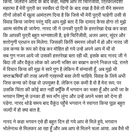
किया. जलपान आदि के बाद कहा, महर्षि आप तो चिरिंजीवी, त्रिकालदर्शी
महात्मा हैं मेरी पुत्री का स्वयँवर दो दिनों के बाद रखा है वैसे तो मैंने समस्त
तीनों लोकों में खुला आमंत्रण दिया है कि जिसे भी मेरी पुत्री चाहेगी उसी से
विवाह किया जायेगा परंतु यदि आप मुझे बता दें कि दामाद कैसा होगा तो मुझे
आत्म संतोष हो जायेगा. नारद जी ने उनकी पुत्री के हस्तरेखा देख कर कहा
कि आपकी पुत्री बहुत भाग्यशाली है, इसे चिरिंजीवी, अजर अमर, सुंदर और
शतोगुणी प्रधान वर मिलेगा. जिसकी किर्ति समस्त लोकों में हो और नारद जी
उस कन्या के रूप को देख कर मोहित हो गये उन्हें अपने आप में भी वो
सब गुण नजर आये जो उसकी हस्तरेखा बता रही थी. इसके बाद नारद जी ने
बिदा ली और वैकुंठ लोक को अपनी भक्ति का बखान करने निकल पढे. रास्ते
में विचार किया की मुझ मे सारे गुण है लेकिन मैं संन्यासी हूँ. अब मुझे भी
सप्तऋषियोँ की तरह अपनी ग्रहस्थी बसा लेनी चाहिये. विवाह के लिये अभी
जिस कन्या को देखा वो उपयुक्त है. लेकिन एक कमी है वो है मेरा रूप. पर
उसकि चिंता की कोई बात नहीं क्युँकि मैं भगवान का भक्त हूँ और अभी जा के
भगवान विष्णु से उनका ही रूप माँग लुंगा और उन्हें अपने भक्त को देना ही
पडेगा. नारद थोडे समय बाद वैकुंठ पहुँचे भगवान ने स्वागत किया पूछा बहुत
जल्दी में हो क्या बात है.
नारद ने कहा भगवन एसे ही बहुत दिन हो गये आप से मिले हुये, भगवान
भोलेनाथ से मिलकर आ रहा हूँ और अब आप से मिलने चला आया. अब वैसे भी