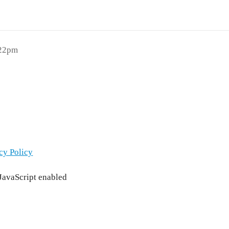
:22pm
cy Policy
 JavaScript enabled